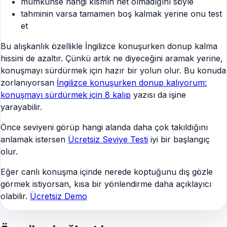
mümkünse hangi kısmın net olmadığını söyle
tahminin varsa tamamen boş kalmak yerine onu test
et
Bu alışkanlık özellikle İngilizce konuşurken donup kalma
hissini de azaltır. Çünkü artık ne diyeceğini aramak yerine,
konuşmayı sürdürmek için hazır bir yolun olur. Bu konuda
zorlanıyorsan
İngilizce konuşurken donup kalıyorum:
konuşmayı sürdürmek için 8 kalıp
yazısı da işine
yarayabilir.
Önce seviyeni görüp hangi alanda daha çok takıldığını
anlamak istersen
Ücretsiz Seviye Testi
iyi bir başlangıç
olur.
Eğer canlı konuşma içinde nerede koptuğunu dış gözle
görmek istiyorsan, kısa bir yönlendirme daha açıklayıcı
olabilir.
Ücretsiz Demo