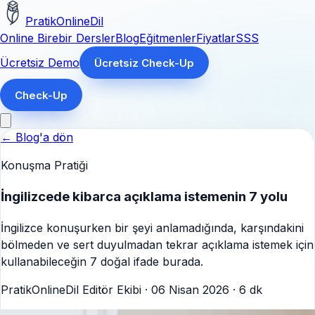
PratikOnlineDil
Online Birebir Dersler
Blog
Eğitmenler
Fiyatlar
SSS
Ücretsiz Demo
Ücretsiz Check-Up
Check-Up
← Blog'a dön
Konuşma Pratiği
İngilizcede kibarca açıklama istemenin 7 yolu
İngilizce konuşurken bir şeyi anlamadığında, karşındakini
bölmeden ve sert duyulmadan tekrar açıklama istemek için
kullanabileceğin 7 doğal ifade burada.
PratikOnlineDil Editör Ekibi ·
06 Nisan 2026
·
6 dk