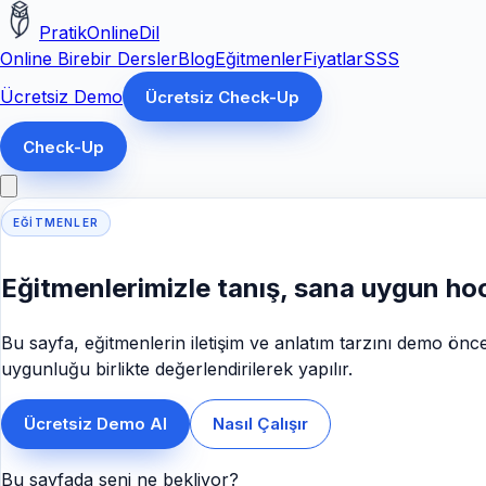
PratikOnlineDil
Online Birebir Dersler
Blog
Eğitmenler
Fiyatlar
SSS
Ücretsiz Demo
Ücretsiz Check-Up
Check-Up
EĞITMENLER
Eğitmenlerimizle tanış, sana uygun ho
Bu sayfa, eğitmenlerin iletişim ve anlatım tarzını demo önc
uygunluğu birlikte değerlendirilerek yapılır.
Ücretsiz Demo Al
Nasıl Çalışır
Bu sayfada seni ne bekliyor?